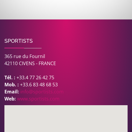
SPORTISTS
365 rue du Fournil
42110 CIVENS - FRANCE
Tél. :
+33.4 77 26 42 75
Mob. :
+33.6 83 48 68 53
Email:
info@sportists.com
Web:
www.sportists.com