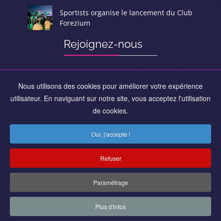
Sportists organise le lancement du Club
Forezium
Rejoignez-nous
Nous utilisons des cookies pour améliorer votre expérience
utilisateur. En naviguant sur notre site, vous acceptez l'utilisation
de cookies.
LUNDI - VENDREDI
09:00 - 18:00
Oui, j'accepte !
SAMEDI - DIMANCHE
Fermés
Refuser
Paramétrage
©
Sportists.com
2018-2026. Tous droits réservés -
Plus d'infos
Informations légales
-
Plan du site
- Réalisé par
MC&C