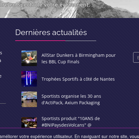
re en spectacle votre événement.
Dernières actualités
rs
AllStar Dunkers à Birmingham pour
à
les BBL Cup Finals
e
e
Trophées Sportifs à côté de Nantes
Sportists organise les 30 ans
d'ActiPack, Axium Packaging
Sportists produit "10ANS de
#BNIPaysdesVolcans" @
#EquiForum
méliorer votre expérience utilisateur. En naviguant sur notre site, vous 