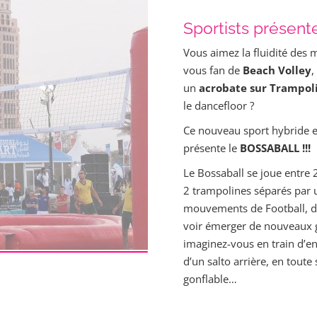
Sportists présente
Vous aimez la fluidité des
vous fan de
Beach Volley
,
un
acrobate sur Trampol
le dancefloor ?
Ce nouveau sport hybride es
présente le
BOSSABALL !!!
Le Bossaball se joue entre 
2 trampolines séparés par u
mouvements de Football, d
voir émerger de nouveaux g
imaginez-vous en train d’e
d’un salto arrière, en toute 
gonflable…