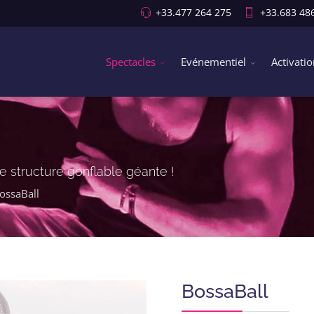
+33.477 264 275
+33.683 48
Spectacles
Evénementiel
Activati
 structure gonflable géante !
ossaBall
BossaBall