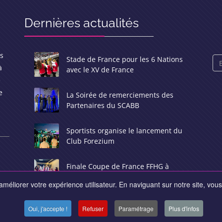
Dernières actualités
rs
Stade de France pour les 6 Nations
à
avec le XV de France
e
e
La Soirée de remerciements des
Partenaires du SCABB
Sportists organise le lancement du
Club Forezium
Finale Coupe de France FFHG à
l'AHA Bercy
méliorer votre expérience utilisateur. En naviguant sur notre site, vous 
Oui, j'accepte !
Refuser
Paramétrage
Plus d'infos
8-2026. Tous droits réservés -
Informations légales
-
Plan du sit