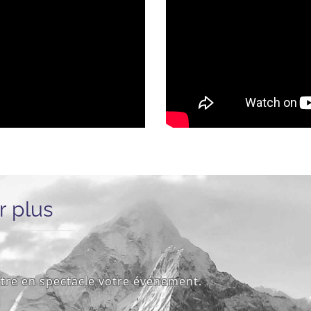
r plus
re en spectacle votre événement.