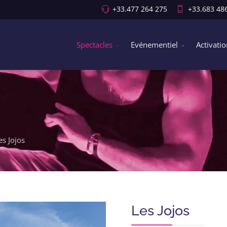
+33.477 264 275
+33.683 48
Spectacles
Evénementiel
Activati
es Jojos
Les Jojos